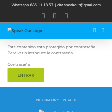
Saltar
Whatsapp 686 11 18 57
|
cira.speakout@gmail.com
al
facebook
instagram
twitter
contenido
Este contenido está protegido por contraseña.
Para verlo introduce la contraseña.
Contraseña:
INFORMACIÓN Y CONTACTO